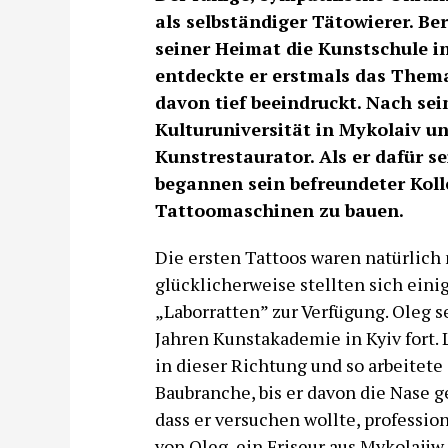
als selbständiger Tätowierer. Be
seiner Heimat die Kunstschule i
entdeckte er erstmals das Thema
davon tief beeindruckt. Nach se
Kulturuniversität in Mykolaiv u
Kunstrestaurator. Als er dafür s
begannen sein befreundeter Koll
Tattoomaschinen zu bauen.
Die ersten Tattoos waren natürlich 
glücklicherweise stellten sich eini
„Laborratten” zur Verfügung. Oleg s
Jahren Kunstakademie in Kyiv fort. 
in dieser Richtung und so arbeitete 
Baubranche, bis er davon die Nase ge
dass er versuchen wollte, profession
von Oleg, ein Friseur aus Mykolajiw