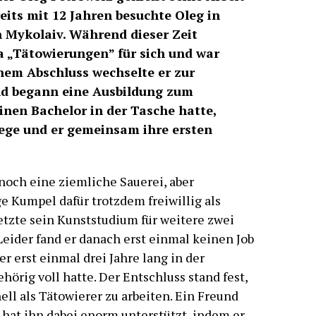
reits mit 12 Jahren besuchte Oleg in
n Mykolaiv. Während dieser Zeit
 „Tätowierungen” für sich und war
inem Abschluss wechselte er zur
nd begann eine Ausbildung zum
einen Bachelor in der Tasche hatte,
ege und er gemeinsam ihre ersten
noch eine ziemliche Sauerei, aber
ge Kumpel dafür trotzdem freiwillig als
etzte sein Kunststudium für weitere zwei
Leider fand er danach erst einmal keinen Job
er erst einmal drei Jahre lang in der
hörig voll hatte. Der Entschluss stand fest,
ell als Tätowierer zu arbeiten. Ein Freund
, hat ihn dabei enorm unterstützt, indem er