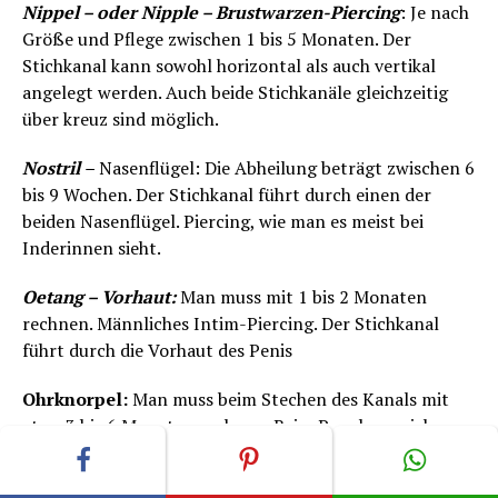
Nippel – oder Nipple – Brustwarzen-Piercing
: Je nach
Größe und Pflege zwischen 1 bis 5 Monaten. Der
Stichkanal kann sowohl horizontal als auch vertikal
angelegt werden. Auch beide Stichkanäle gleichzeitig
über kreuz sind möglich.
Nostril
–
Nasenflügel: Die Abheilung beträgt zwischen 6
bis 9 Wochen. Der Stichkanal führt durch einen der
beiden Nasenflügel. Piercing, wie man es meist bei
Inderinnen sieht.
Oetang – Vorhaut:
Man muss mit 1 bis 2 Monaten
rechnen. Männliches Intim-Piercing. Der Stichkanal
führt durch die Vorhaut des Penis
Ohrknorpel:
Man muss beim Stechen des Kanals mit
etwa 3 bis 6 Monaten rechnen. Beim Punchen reichen
meist 2 Wochen. Beim Stechen wird mit einer Nadel ein
Dünnes Loch erzeugt, wobei die Wände des zu engen