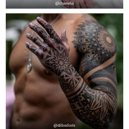
@chaewha
@dillonforte