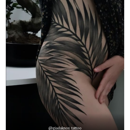
@giadaknox_tattoo