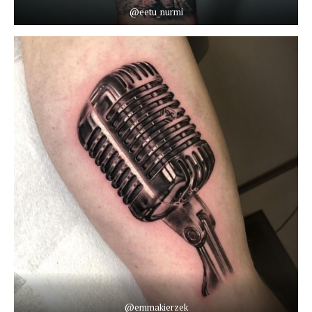
@eetu_nurmi
@emmakierzek