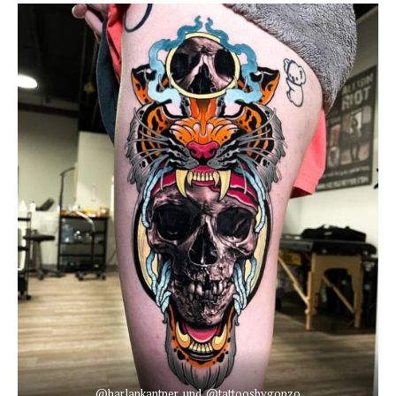
@harlankantner_und_@tattoosbygonzo