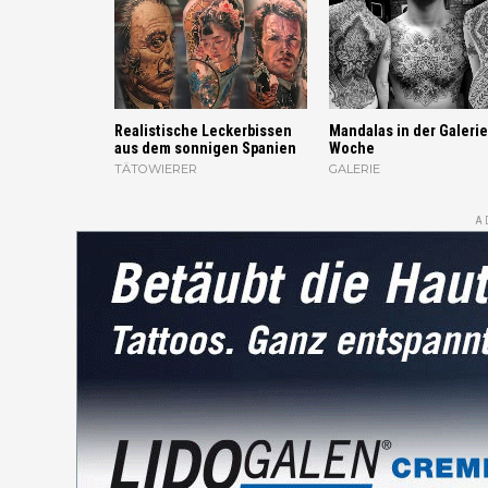
Realistische Leckerbissen
Mandalas in der Galerie
aus dem sonnigen Spanien
Woche
TÄTOWIERER
GALERIE
A