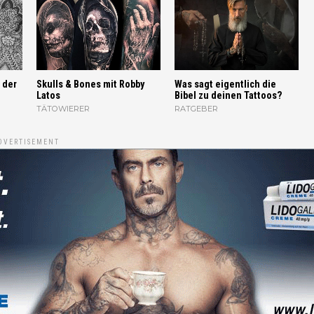
 der
Skulls & Bones mit Robby
Was sagt eigentlich die
Latos
Bibel zu deinen Tattoos?
TÄTOWIERER
RATGEBER
DVERTISEMENT