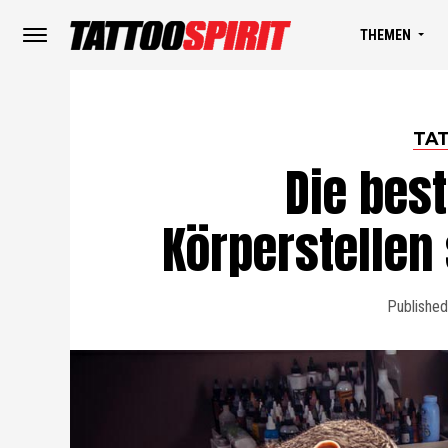
THEMEN
TA
Die best
Körperstellen 
Published