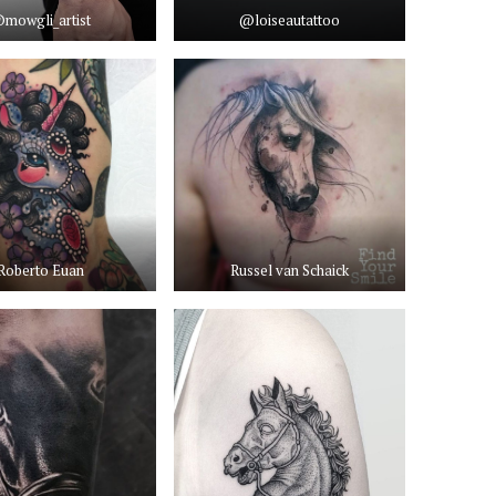
mowgli_artist
@loiseautattoo
Roberto Euan
Russel van Schaick