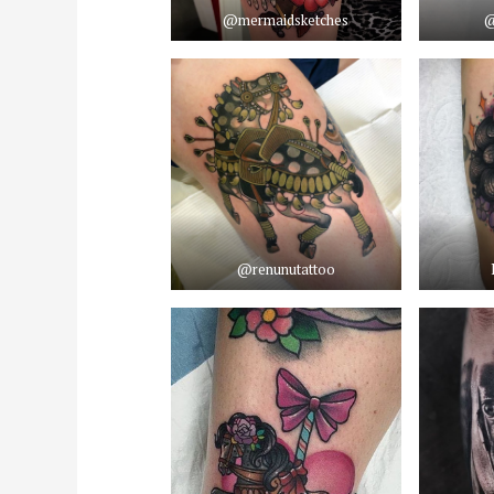
@mermaidsketches
@
@renunutattoo