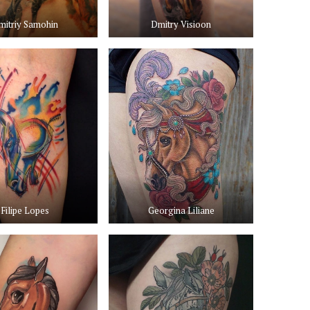
mitriy Samohin
Dmitry Visioon
Filipe Lopes
Georgina Liliane