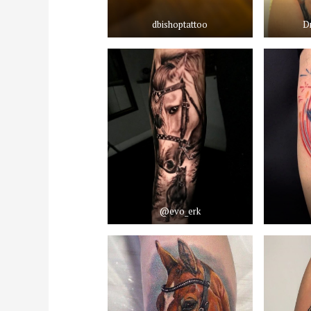
dbishoptattoo
D
@evo_erk