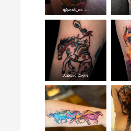
@jacob_wiman
Antonio Roque