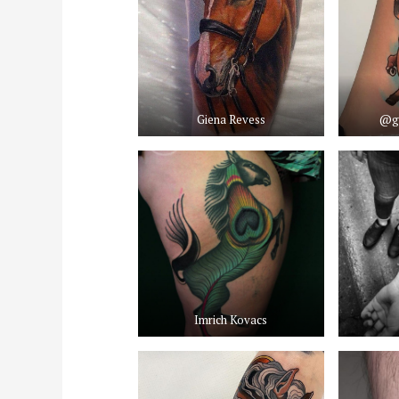
Giena Revess
@gi
Imrich Kovacs