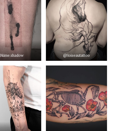
kime.shadow
@loiseautattoo