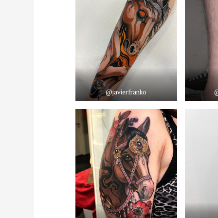
@javierfranko
@