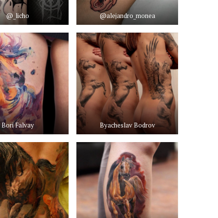
@_licho
@alejandro_monea
Bori Falvay
Byacheslav Bodrov