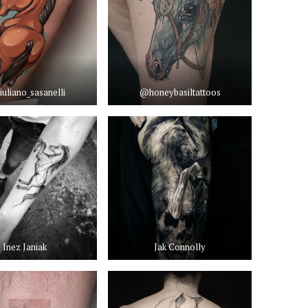
uliano_sasanelli
@honeybasiltattoos
Inez Janiak
Jak Connolly