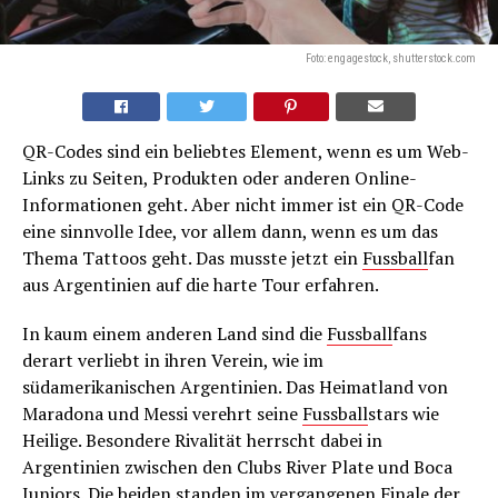
Foto: engagestock, shutterstock.com
QR-Codes sind ein beliebtes Element, wenn es um Web-
Links zu Seiten, Produkten oder anderen Online-
Informationen geht. Aber nicht immer ist ein QR-Code
eine sinnvolle Idee, vor allem dann, wenn es um das
Thema Tattoos geht. Das musste jetzt ein
Fussball
fan
aus Argentinien auf die harte Tour erfahren.
In kaum einem anderen Land sind die
Fussball
fans
derart verliebt in ihren Verein, wie im
südamerikanischen Argentinien. Das Heimatland von
Maradona und Messi verehrt seine
Fussball
stars wie
Heilige. Besondere Rivalität herrscht dabei in
Argentinien zwischen den Clubs River Plate und Boca
Juniors. Die beiden standen im vergangenen Finale der