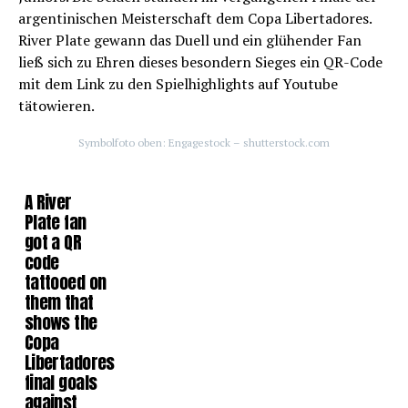
argentinischen Meisterschaft dem Copa Libertadores.
River Plate gewann das Duell und ein glühender Fan
ließ sich zu Ehren dieses besondern Sieges ein QR-Code
mit dem Link zu den Spielhighlights auf Youtube
tätowieren.
Symbolfoto oben: Engagestock – shutterstock.com
A River
Plate fan
got a QR
code
tattooed on
them that
shows the
Copa
Libertadores
final goals
against