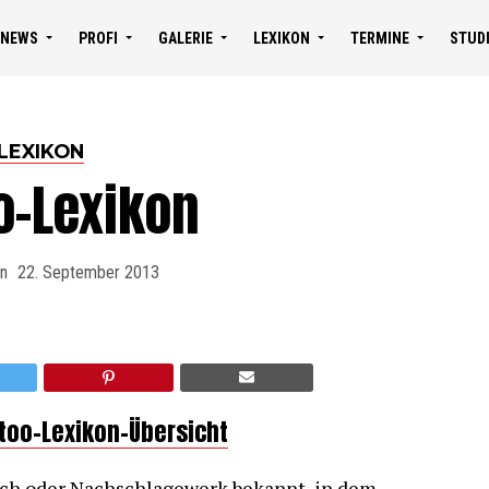
NEWS
PROFI
GALERIE
LEXIKON
TERMINE
STUD
LEXIKON
o-Lexikon
on
22. September 2013
ttoo-Lexikon-Übersicht
buch oder Nachschlagewerk bekannt, in dem